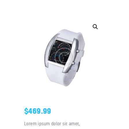
Home
About us
Our benefits
Contacts
$
469.99
Lorem ipsum dolor sit amet,