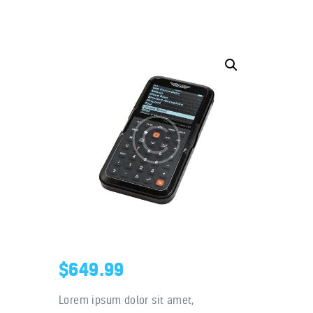
Home
About us
Our benefits
Contacts
$
649.99
Lorem ipsum dolor sit amet,