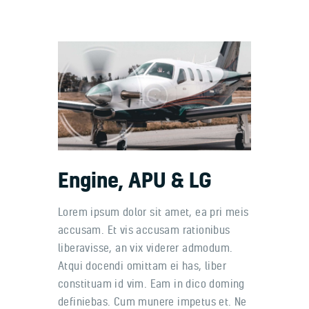
Home
About us
Our benefits
Contacts
Engine, APU & LG
Lorem ipsum dolor sit amet, ea pri meis
accusam. Et vis accusam rationibus
liberavisse, an vix viderer admodum.
Atqui docendi omittam ei has, liber
constituam id vim. Eam in dico doming
definiebas. Cum munere impetus et. Ne