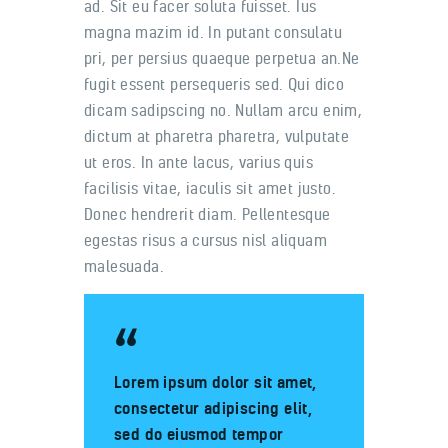
ad. Sit eu facer soluta fuisset. Ius
magna mazim id. In putant consulatu
pri, per persius quaeque perpetua an.Ne
fugit essent persequeris sed. Qui dico
dicam sadipscing no. Nullam arcu enim,
dictum at pharetra pharetra, vulputate
ut eros. In ante lacus, varius quis
facilisis vitae, iaculis sit amet justo.
Donec hendrerit diam. Pellentesque
egestas risus a cursus nisl aliquam
malesuada.
Lorem ipsum dolor sit amet,
consectetur adipiscing elit,
sed do eiusmod tempor